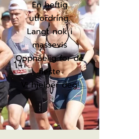
En heftig
utfordring.
Langt nok i
massevis
Oppnåelig for de
fleste
Vi hjelper deg!
Bli med!