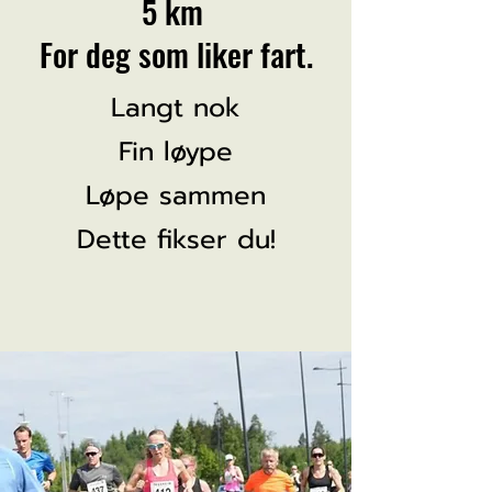
5 km
For deg som liker fart.
Langt nok
Fin løype
Løpe sammen
Dette fikser du!
Bli med!