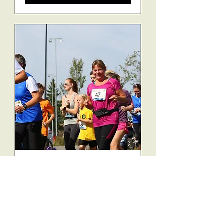
Norgesløpet
søn. 05. okt.
Mer informasjon